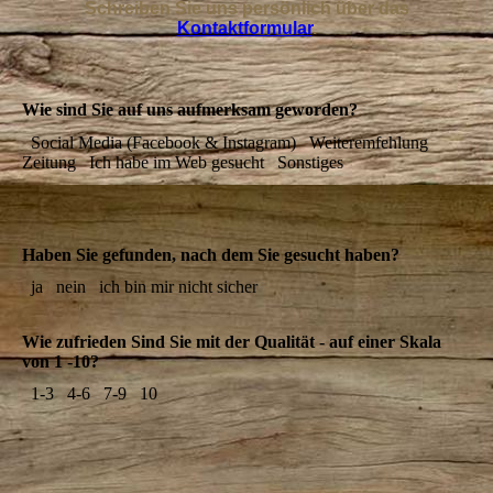
Schreiben Sie uns persönlich über das
Kontaktformular
.
Wie sind Sie auf uns aufmerksam geworden?
Social Media (Facebook & Instagram)
Weiteremfehlung
Zeitung
Ich habe im Web gesucht
Sonstiges
Haben Sie gefunden, nach dem Sie gesucht haben?
ja
nein
ich bin mir nicht sicher
Wie zufrieden Sind Sie mit der Qualität - auf einer Skala
von 1 -10?
1-3
4-6
7-9
10