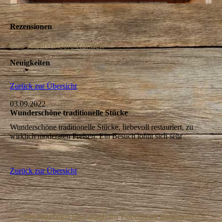
Rezensionen
Das sagen unsere Kunden
Neuigkeiten
Zurück zur Übersicht
03.09.2022
Wunderschöne traditionelle Stücke
Wunderschöne traditionelle Stücke, liebevoll restauriert, zu
wirklich moderaten Preisen. Ein Besuch lohnt sich sehr
Zurück zur Übersicht
Sie möchten uns auch Ihr Feedback dalassen?