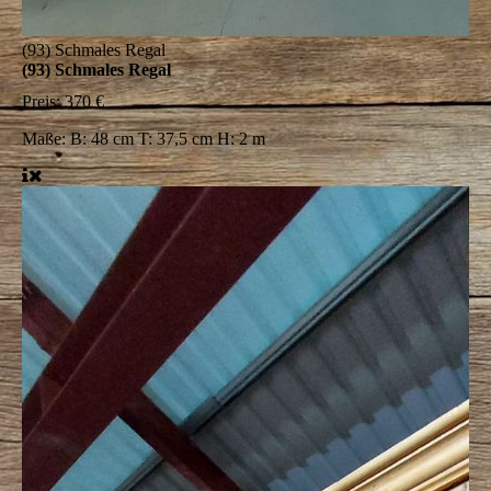
(93) Schmales Regal
(93) Schmales Regal
Preis:
370 €
Maße:
B: 48 cm T: 37,5 cm H: 2 m