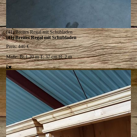
(41) Breites Regal mit Schubladen
(41) Breites Regal mit Schubladen
Preis:
440 €
Maße:
B: 1.20 m T: 37 cm H: 2 m