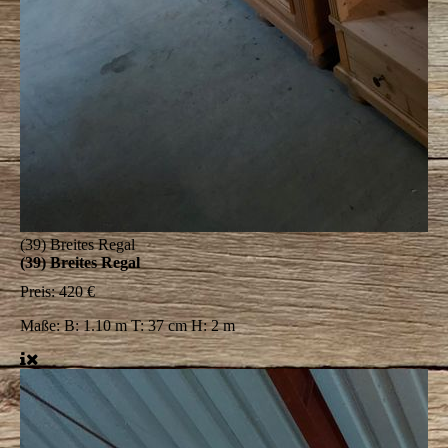
(39) Breites Regal
(39) Breites Regal
Preis:
420 €
Maße:
B: 1.10 m T: 37 cm H: 2 m