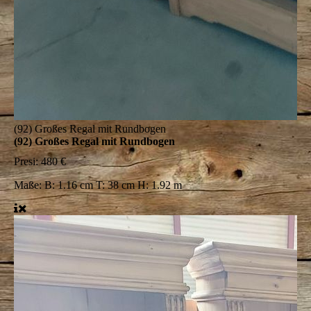
(92) Großes Regal mit Rundbogen
(92) Großes Regal mit Rundbogen
Presi:
480 €
Maße:
B: 1.16 cm T: 38 cm H: 1.92 m