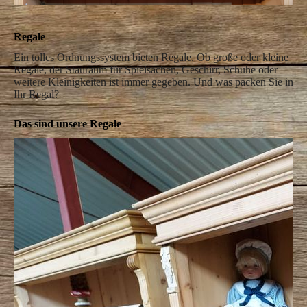
Regale
Ein tolles Ordnungssystem bieten Regale. Ob große oder kleine
Regale, der Stauraum für Spielsachen, Geschirr, Schuhe oder
weitere Kleinigkeiten ist immer gegeben. Und was packen Sie in
Ihr Regal?
Das sind unsere Regale