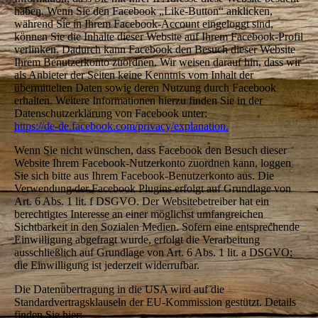
haben. Wenn Sie den Facebook „Like-Button“ anklicken,
während Sie in Ihrem Facebook-Account eingeloggt sind,
können Sie die Inhalte dieser Website auf Ihrem Facebook-Profil
verlinken. Dadurch kann Facebook den Besuch dieser Website
Ihrem Benutzerkonto zuordnen. Wir weisen darauf hin, dass wir
als Anbieter der Seiten keine Kenntnis vom Inhalt der
übermittelten Daten sowie deren Nutzung durch Facebook
erhalten. Weitere Informationen hierzu finden Sie in der
Datenschutzerklärung von Facebook unter:
https://de-de.facebook.com/privacy/explanation.
Wenn Sie nicht wünschen, dass Facebook den Besuch dieser
Website Ihrem Facebook-Nutzerkonto zuordnen kann, loggen
Sie sich bitte aus Ihrem Facebook-Benutzerkonto aus. Die
Verwendung der Facebook Plugins erfolgt auf Grundlage von
Art. 6 Abs. 1 lit. f DSGVO. Der Websitebetreiber hat ein
berechtigtes Interesse an einer möglichst umfangreichen
Sichtbarkeit in den Sozialen Medien. Sofern eine entsprechende
Einwilligung abgefragt wurde, erfolgt die Verarbeitung
ausschließlich auf Grundlage von Art. 6 Abs. 1 lit. a DSGVO;
die Einwilligung ist jederzeit widerrufbar.
Die Datenübertragung in die USA wird auf die
Standardvertragsklauseln der EU-Kommission gestützt. Details
finden Sie hier: