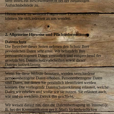
steht Ihnen ein Beschwerderecht bei der zuständigen
Aufsichtsbehörde zu.
Hierzu sowie zu weiteren Fragen zum Thema Datenschutz
können Sie sich jederzeit an uns wenden.
2. Allgemeine Hinweise und Pflichtinformationen
Datenschutz
Die Betreiber dieser Seiten nehmen den Schutz Ihrer
persönlichen Daten sehr ernst. Wir behandeln Ihre
personenbezogenen Daten vertraulich und entsprechend der
gesetzlichen Datenschutzvorschriften sowie dieser
Datenschutzerklärung.
Wenn Sie diese Website benutzen, werden verschiedene
personenbezogene Daten erhoben. Personenbezogene Daten
sind Daten, mit denen Sie persönlich identifiziert werden
können. Die vorliegende Datenschutzerklärung erläutert, welche
Daten wir erheben und wofür wir sie nutzen. Sie erläutert auch,
wie und zu welchem Zweck das geschieht.
Wir weisen darauf hin, dass die Datenübertragung im Internet (z.
B. bei der Kommunikation per E-Mail) Sicherheitslücken