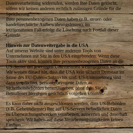
Datenverarbeitung widerrufen, werden Ihre Daten gelöscht,
sofern wir keinen anderen rechtlich zulässigen Gründe für die
Speicherung
Ihrer personenbezogenen Daten haben (z.B. steuer- oder
handelsrechtliche Aufbewahrungsfristen); im
letztgenannten Fall erfolgt die Löschung nach Fortfall dieser
Gründe.
Hinweis zur Datenweitergabe in die USA
Auf unserer Website sind unter anderem Tools von
Unternehmen mit Sitz in den USA eingebunden. Wenn diese
Tools aktiv sind, können Ihre personenbezogenen Daten an die
US-Server der jeweiligen Unternehmen weitergegeben werden.
Wir weisen darauf hin, dass die USA kein sicherer Drittstaat im
Sinne des EU-Datenschutzrechts sind. US-Unternehmen sind
dazu verpflichtet, personenbezogene Daten an
Sicherheitsbehörden herauszugeben, ohne dass Sie als
Betroffener hiergegen gerichtlich vorgehen könnten.
Es kann daher nicht ausgeschlossen werden, dass US-Behörden
(z.B. Geheimdienste) Ihre auf US-Servern befindlichen Daten
zu Überwachungszwecken verarbeiten, auswerten und dauerhaft
speichern. Wir haben auf diese Verarbeitungstätigkeiten keinen
Einfluss.