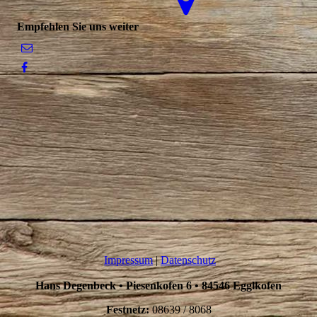
Empfehlen Sie uns weiter
Impressum
|
Datenschutz
Hans Degenbeck
•
Piesenkofen 6 • 84546 Egglkofen
Festnetz:
08639 / 8068