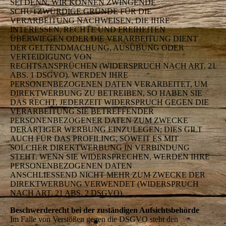
SEI DENN, WIR KÖNNEN ZWINGENDE
SCHUTZWÜRDIGE GRÜNDE FÜR DIE
VERARBEITUNG NACHWEISEN, DIE IHRE
INTERESSEN, RECHTE UND FREIHEITEN
ÜBERWIEGEN ODER DIE VERARBEITUNG DIENT
DER GELTENDMACHUNG, AUSÜBUNG ODER
VERTEIDIGUNG VON
RECHTSANSPRÜCHEN (WIDERSPRUCH NACH ART. 21
ABS. 1 DSGVO). WERDEN IHRE
PERSONENBEZOGENEN DATEN VERARBEITET, UM
DIREKTWERBUNG ZU BETREIBEN, SO HABEN SIE
DAS RECHT, JEDERZEIT WIDERSPRUCH GEGEN DIE
VERARBEITUNG SIE BETREFFENDER
PERSONENBEZOGENER DATEN ZUM ZWECKE
DERARTIGER WERBUNG EINZULEGEN; DIES GILT
AUCH FÜR DAS PROFILING, SOWEIT ES MIT
SOLCHER DIREKTWERBUNG IN VERBINDUNG
STEHT. WENN SIE WIDERSPRECHEN, WERDEN IHRE
PERSONENBEZOGENEN DATEN
ANSCHLIESSEND NICHT MEHR ZUM ZWECKE DER
DIREKTWERBUNG VERWENDET (WIDERSPRUCH
NACH ART. 21 ABS. 2 DSGVO).
Beschwerderecht bei der zuständigen Aufsichtsbehörde
Im Falle von Verstößen gegen die DSGVO steht den