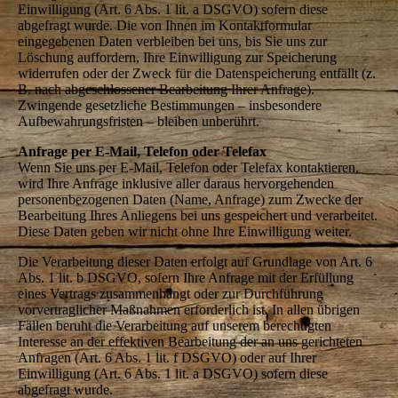
Einwilligung (Art. 6 Abs. 1 lit. a DSGVO) sofern diese
abgefragt wurde. Die von Ihnen im Kontaktformular
eingegebenen Daten verbleiben bei uns, bis Sie uns zur
Löschung auffordern, Ihre Einwilligung zur Speicherung
widerrufen oder der Zweck für die Datenspeicherung entfällt (z.
B. nach abgeschlossener Bearbeitung Ihrer Anfrage).
Zwingende gesetzliche Bestimmungen – insbesondere
Aufbewahrungsfristen – bleiben unberührt.
Anfrage per E-Mail, Telefon oder Telefax
Wenn Sie uns per E-Mail, Telefon oder Telefax kontaktieren,
wird Ihre Anfrage inklusive aller daraus hervorgehenden
personenbezogenen Daten (Name, Anfrage) zum Zwecke der
Bearbeitung Ihres Anliegens bei uns gespeichert und verarbeitet.
Diese Daten geben wir nicht ohne Ihre Einwilligung weiter.
Die Verarbeitung dieser Daten erfolgt auf Grundlage von Art. 6
Abs. 1 lit. b DSGVO, sofern Ihre Anfrage mit der Erfüllung
eines Vertrags zusammenhängt oder zur Durchführung
vorvertraglicher Maßnahmen erforderlich ist. In allen übrigen
Fällen beruht die Verarbeitung auf unserem berechtigten
Interesse an der effektiven Bearbeitung der an uns gerichteten
Anfragen (Art. 6 Abs. 1 lit. f DSGVO) oder auf Ihrer
Einwilligung (Art. 6 Abs. 1 lit. a DSGVO) sofern diese
abgefragt wurde.