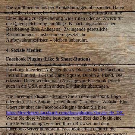
Die von Ihnen an uns per Kontaktanfragen übersandten Daten
verbleiben bei uns, bis Sie uns zur Löschung auffordern, Ihre
Einwilligung zur Speicherung widerrufen oder der Zweck für
die Datenspeicherung entfällt (z. B. nach abgeschlossener
Bearbeitung Ihres Anliegens). Zwingende gesetzliche
Bestimmungen – insbesondere gesetzliche
Aufbewahrungsfristen – bleiben unberührt.
4. Soziale Medien
Facebook Plugins (Like & Share-Button)
Auf dieser Website sind Plugins des sozialen Netzwerks
Facebook integriert. Anbieter dieses Dienstes ist die Facebook
Ireland Limited, 4 Grand Canal Square, Dublin 2, Irland. Die
erfassten Daten werden nach Aussage von Facebook jedoch
auch in die USA und in andere Drittländer übertragen.
Die Facebook Plugins erkennen Sie an dem Facebook-Logo
oder dem „Like-Button“ („Gefällt mir“) auf dieser Website. Eine
Übersicht über die Facebook Plugins finden Sie hier:
https://developers.facebook.com/docs/plugins/?locale=de_DE.
Wenn Sie diese Website besuchen, wird über das Plugin eine
direkte Verbindung zwischen Ihrem Browser und dem
Facebook-Server hergestellt. Facebook erhält dadurch die
Information, dass Sie mit Ihrer IPAdresse diese Website besucht