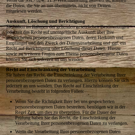
Wenn die SSL- bzw. TLS-Verschlüsselung aktiviert ist, können
die Daten, die Sie an uns übermitteln, nicht von Dritten
mitgelesen werden.
Auskunft, Löschung und Berichtigung
Sie haben im Rahmen der geltenden gesetzlichen Bestimmungen
jederzeit das Recht auf unentgeltliche Auskunft über Ihre
gespeicherten personenbezogenen Daten, deren Herkunft und
Empfänger und den Zweck der Datenverarbeitung und ggf. ein
Recht auf Berichtigung oder Löschung dieser Daten. Hierzu
sowie zu weiteren Fragen zum Thema personenbezogene Daten
können Sie sich jederzeit an uns wenden.
Recht auf Einschränkung der Verarbeitung
Sie haben das Recht, die Einschränkung der Verarbeitung Ihrer
personenbezogenen Daten zu verlangen. Hierzu können Sie sich
jederzeit an uns wenden. Das Recht auf Einschränkung der
Verarbeitung besteht in folgenden Fällen:
Wenn Sie die Richtigkeit Ihrer bei uns gespeicherten
personenbezogenen Daten bestreiten, benötigen wir in der
Regel Zeit, um dies zu überprüfen. Für die Dauer der
Prüfung haben Sie das Recht, die Einschränkung der
Verarbeitung Ihrer personenbezogenen Daten zu verlangen.
Wenn die Verarbeitung Ihrer personenbezogenen Daten