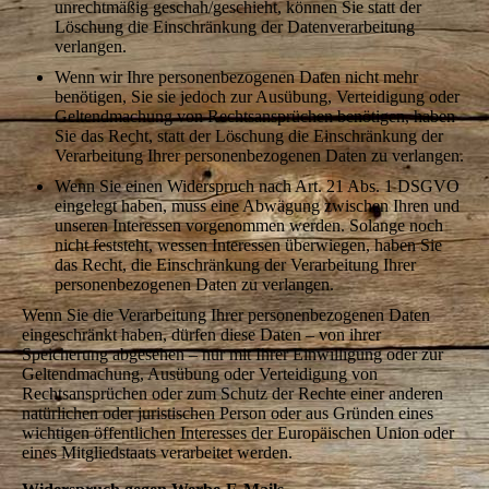
unrechtmäßig geschah/geschieht, können Sie statt der
Löschung die Einschränkung der Datenverarbeitung
verlangen.
Wenn wir Ihre personenbezogenen Daten nicht mehr
benötigen, Sie sie jedoch zur Ausübung, Verteidigung oder
Geltendmachung von Rechtsansprüchen benötigen, haben
Sie das Recht, statt der Löschung die Einschränkung der
Verarbeitung Ihrer personenbezogenen Daten zu verlangen.
Wenn Sie einen Widerspruch nach Art. 21 Abs. 1 DSGVO
eingelegt haben, muss eine Abwägung zwischen Ihren und
unseren Interessen vorgenommen werden. Solange noch
nicht feststeht, wessen Interessen überwiegen, haben Sie
das Recht, die Einschränkung der Verarbeitung Ihrer
personenbezogenen Daten zu verlangen.
Wenn Sie die Verarbeitung Ihrer personenbezogenen Daten
eingeschränkt haben, dürfen diese Daten – von ihrer
Speicherung abgesehen – nur mit Ihrer Einwilligung oder zur
Geltendmachung, Ausübung oder Verteidigung von
Rechtsansprüchen oder zum Schutz der Rechte einer anderen
natürlichen oder juristischen Person oder aus Gründen eines
wichtigen öffentlichen Interesses der Europäischen Union oder
eines Mitgliedstaats verarbeitet werden.