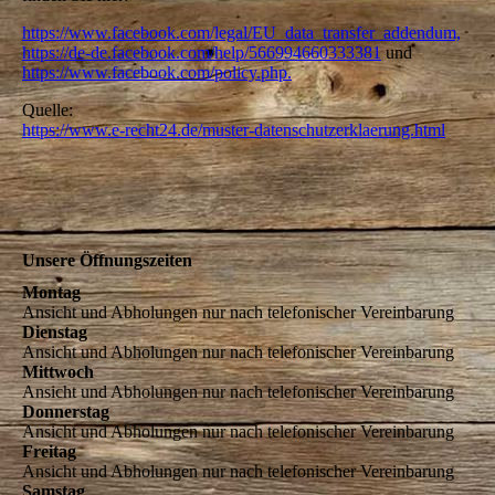
https://www.facebook.com/legal/EU_data_transfer_addendum,
https://de-de.facebook.com/help/566994660333381
und
https://www.facebook.com/policy.php.
Quelle:
https://www.e-recht24.de/muster-datenschutzerklaerung.html
Unsere Öffnungszeiten
Montag
Ansicht und Abholungen nur nach telefonischer Vereinbarung
Dienstag
Ansicht und Abholungen nur nach telefonischer Vereinbarung
Mittwoch
Ansicht und Abholungen nur nach telefonischer Vereinbarung
Donnerstag
Ansicht und Abholungen nur nach telefonischer Vereinbarung
Freitag
Ansicht und Abholungen nur nach telefonischer Vereinbarung
Samstag