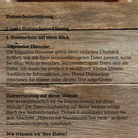
Datenschutzerklärung
Unsere Datenschutzerklärung
1. Datenschutz auf einen Blick
Allgemeine Hinweise
Die folgenden Hinweise geben einen einfachen Überblick
darüber, was mit Ihren personenbezogenen Daten passiert, wenn
Sie diese Website besuchen. Personenbezogene Daten sind alle
Daten, mit denen Sie persönlich identifiziert werden können.
Ausführliche Informationen zum Thema Datenschutz
entnehmen Sie unserer unter diesem Text aufgeführten
Datenschutzerklärung.
Datenerfassung auf dieser Website
Wer ist verantwortlich für die Datenerfassung auf dieser
Website? Die Datenverarbeitung auf dieser Website erfolgt
durch den Websitebetreiber. Dessen Kontaktdaten können Sie
dem Abschnitt „Hinweis zur Verantwortlichen Stelle“ in dieser
Datenschutzerklärung entnehmen.
Wie erfassen wir Ihre Daten?