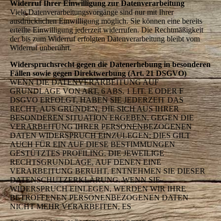
Widerruf Ihrer Einwilligung zur Datenverarbeitung
Viele Datenverarbeitungsvorgänge sind nur mit Ihrer
ausdrücklichen Einwilligung möglich. Sie können eine bereits
erteilte Einwilligung jederzeit widerrufen. Die Rechtmäßigkeit
der bis zum Widerruf erfolgten Datenverarbeitung bleibt vom
Widerruf unberührt.
Widerspruchsrecht gegen die Datenerhebung in besonderen
Fällen sowie gegen Direktwerbung (Art. 21 DSGVO)
WENN DIE DATENVERARBEITUNG AUF
GRUNDLAGE VON ART. 6 ABS. 1 LIT. E ODER F
DSGVO ERFOLGT, HABEN SIE JEDERZEIT DAS
RECHT, AUS GRÜNDEN, DIE SICH AUS IHRER
BESONDEREN SITUATION ERGEBEN, GEGEN DIE
VERARBEITUNG IHRER PERSONENBEZOGENEN
DATEN WIDERSPRUCH EINZULEGEN; DIES GILT
AUCH FÜR EIN AUF DIESE BESTIMMUNGEN
GESTÜTZTES PROFILING. DIE JEWEILIGE
RECHTSGRUNDLAGE, AUF DENEN EINE
VERARBEITUNG BERUHT, ENTNEHMEN SIE DIESER
DATENSCHUTZERKLÄRUNG. WENN SIE
WIDERSPRUCH EINLEGEN, WERDEN WIR IHRE
BETROFFENEN PERSONENBEZOGENEN DATEN
NICHT MEHR VERARBEITEN, ES