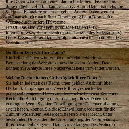
Ihre Daten werden zum einen dadurch erhoben, dass Sie uns
diese mitteilen. Hierbei kann es sich z. B. um Daten handeln, die
Sie in ein Kontaktformular eingeben. Andere Daten werden
automatisch oder nach Ihrer Einwilligung beim Besuch der
Website durch unsere ITSysteme
erfasst. Das sind vor allem technische Daten (z. B.
Internetbrowser, Betriebssystem oder Uhrzeit des Seitenaufrufs).
Die Erfassung dieser Daten erfolgt automatisch, sobald Sie diese
Website betreten.
Wofür nutzen wir Ihre Daten?
Ein Teil der Daten wird erhoben, um eine fehlerfreie
Bereitstellung der Website zu gewährleisten. Andere Daten
können zur Analyse Ihres Nutzerverhaltens verwendet werden.
Welche Rechte haben Sie bezüglich Ihrer Daten?
Sie haben jederzeit das Recht, unentgeltlich Auskunft über
Herkunft, Empfänger und Zweck Ihrer gespeicherten
personenbezogenen Daten zu erhalten. Sie haben außerdem ein
Recht, die Berichtigung oder Löschung dieser Daten zu
verlangen. Wenn Sie eine Einwilligung zur Datenverarbeitung
erteilt haben, können Sie diese Einwilligung jederzeit für die
Zukunft widerrufen. Außerdem haben Sie das Recht, unter
bestimmten Umständen die Einschränkung der Verarbeitung
Ihrer personenbezogenen Daten zu verlangen. Des Weiteren