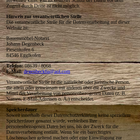
aufweisen kann. Ein lückenloser Schutz der Daten vor dem
Zugriff durch Dritte ist nicht möglich.
Hinweis zur verantwortlichen Stelle
Die verantwortliche Stelle für die Datenverarbeitung auf dieser
Website ist:
Bauernmöbel-Notarzt
Johann Degenbeck
Piesenkofen 6
84546 Egglkofen
Telefon:
08639 / 8068
E-Mail:
degenbeck6a@aol.com
Verantwortliche Stelle ist die natürliche oder juristische Person,
die allein oder gemeinsam mit anderen über die Zwecke und
Mittel der Verarbeitung von personenbezogenen Daten (z. B.
Namen, E-Mail-Adressen o. Ä.) entscheidet.
Speicherdauer
Soweit innerhalb dieser Datenschutzerklärung keine speziellere
Speicherdauer genannt wurde, verbleiben Ihre
personenbezogenen Daten bei uns, bis der Zweck für die
Datenverarbeitung entfällt. Wenn Sie ein berechtigtes
Löschersuchen geltend machen oder eine Einwilligung zur