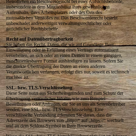
Betroffenen ein Beschwerderecht bei einer Aufsichtsbehörde,
insbesondere in dem Mitgliedstaat ihres gewöhnlichen
Aufenthalts, ihres Arbeitsplatzes oder des Orts des
mutmaßlichen Verstoßes zu. Das Beschwerderecht besteht
unbeschadet anderweitiger verwaltungsrechtlicher oder
gerichtlicher Rechtsbehelfe.
Recht auf Datenübertragbarkeit
Sie haben das Recht, Daten, die wir auf Grundlage Ihrer
Einwilligung oder in Erfüllung eines Vertrags automatisiert
verarbeiten, an sich oder an einen Dritten in einem gängigen,
maschinenlesbaren Format aushändigen zu lassen. Sofern Sie
die direkte Übertragung der Daten an einen anderen
Verantwortlichen verlangen, erfolgt dies nur, soweit es technisch
machbar ist.
SSL- bzw. TLS-Verschlüsselung
Diese Seite nutzt aus Sicherheitsgründen und zum Schutz der
Übertragung vertraulicher Inhalte, wie zum Beispiel
Bestellungen oder Anfragen, die Sie an uns als Seitenbetreiber
senden, eine SSL- bzw. TLSVerschlüsselung. Eine
verschlüsselte Verbindung erkennen Sie daran, dass die
Adresszeile des Browsers von „http://“ auf „https://“ wechselt
und an dem Schloss-Symbol in Ihrer Browserzeile.