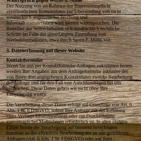
Widerspruch gegen Werbe-E-Mails
Der Nutzung von im Rahmen der Impressumspflicht
veröffentlichten Kontaktdaten zur Übersendung von nicht
ausdrücklich angeforderter Werbung und
Informationsmaterialien wird hiermit widersprochen. Die
Betreiber der Seiten behalten sich ausdrücklich rechtliche
Schritte im Falle der unverlangten Zusendung von
Werbeinformationen, etwa durch Spam-E-Mails, vor.
3. Datenerfassung auf dieser Website
Kontaktformular
Wenn Sie uns per Kontaktformular Anfragen zukommen lassen,
werden Ihre Angaben aus dem Anfrageformular inklusive der
von Ihnen dort angegebenen Kontaktdaten zwecks Bearbeitung
der Anfrage und für den Fall von Anschlussfragen bei uns
gespeichert. Diese Daten geben wir nicht ohne Ihre
Einwilligung weiter.
Die Verarbeitung dieser Daten erfolgt auf Grundlage von Art. 6
Abs. 1 lit. b DSGVO, sofern Ihre Anfrage mit der Erfüllung
eines Vertrags zusammenhängt oder zur Durchführung
vorvertraglicher Maßnahmen erforderlich ist. In allen übrigen
Fällen beruht die Verarbeitung auf unserem berechtigten
Interesse an der effektiven Bearbeitung der an uns gerichteten
Anfragen (Art. 6 Abs. 1 lit. f DSGVO) oder auf Ihrer