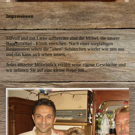
Impressionen
Entdecken Sie die Welt der Bauernmöbel
Stilvoll und mit Liebe aufbereitet sind die Möbel, die unsere
Bauernmöbel - Klinik erreichen. Nach einer sorgfältigen
Restauration sehen die "alten" Schätzchen wieder wie neu aus
und das kann sich sehen lassen.
Jedes einzelne Möbelstück erzählt seine eigene Geschichte und
wir nehmen Sie auf eine kleine Reise mit...