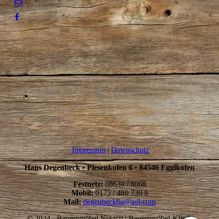
Impressum
|
Datenschutz
Hans Degenbeck
•
Piesenkofen 6 • 84546 Egglkofen
Festnetz:
08639 / 8068
Mobil:
0175 / 480 730 8
Mail:
degenbeck6a@aol.com
© 2024 - Bauernmöbel Notarzt | Bauernmöbel-Klinik