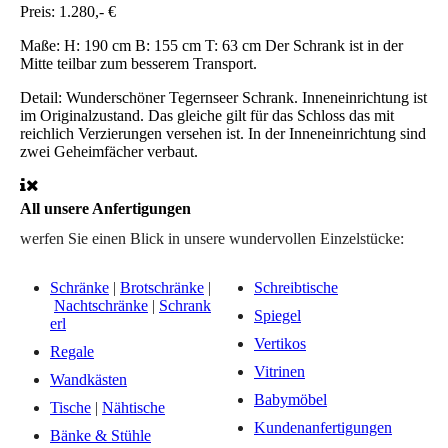
Preis:
1.280,- €
Maße:
H: 190 cm B: 155 cm T: 63 cm Der Schrank ist in der
Mitte teilbar zum besserem Transport.
Detail:
Wunderschöner Tegernseer Schrank. Inneneinrichtung ist
im Originalzustand. Das gleiche gilt für das Schloss das mit
reichlich Verzierungen versehen ist. In der Inneneinrichtung sind
zwei Geheimfächer verbaut.
All unsere Anfertigungen
werfen Sie einen Blick in unsere wundervollen Einzelstücke:
Schränke
|
Brotschränke
|
Schreibtische
Nachtschränke
|
Schrank
Spiegel
erl
Vertikos
Regale
Vitrinen
Wandkästen
Babymöbel
Tische
|
Nähtische
Kundenanfertigungen
Bänke & Stühle