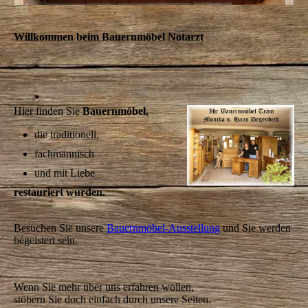
Willkommen beim Bauernmöbel Notarzt
Hier finden Sie
Bauernmöbel,
die traditionell,
fachmännisch
und mit Liebe
restauriert
wurden.
Besuchen Sie unsere
Bauernmöbel-Ausstellung
und Sie werden
begeistert sein.
Wenn Sie mehr über uns erfahren wollen,
stöbern Sie doch einfach durch unsere Seiten.