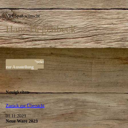
Viel Spaß wünscht
Hans Degenbeck
⇒ hier gehts direkt
zur Ausstellung
Neuigkeiten
Zurück zur Übersicht
01.11.2023
Neue Ware 2023