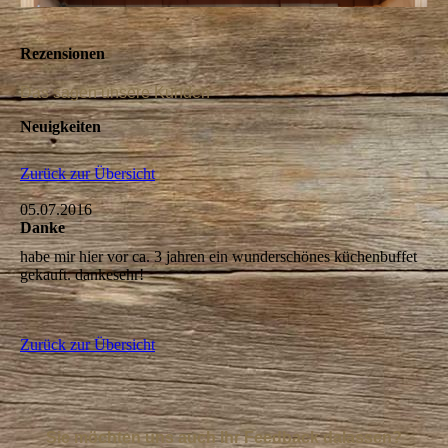
Rezensionen
Das sagen unsere Kunden
Neuigkeiten
Zurück zur Übersicht
05.07.2016
Danke
habe mir hier vor ca. 3 jahren ein wunderschönes küchenbuffet
gekauft. dankesehr!
Zurück zur Übersicht
Sie möchten uns auch Ihr Feedback dalassen?