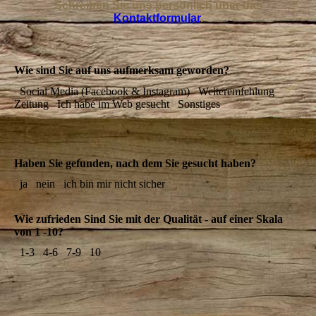
Schreiben Sie uns persönlich über das
Kontaktformular
.
Wie sind Sie auf uns aufmerksam geworden?
Social Media (Facebook & Instagram)
Weiteremfehlung
Zeitung
Ich habe im Web gesucht
Sonstiges
Haben Sie gefunden, nach dem Sie gesucht haben?
ja
nein
ich bin mir nicht sicher
Wie zufrieden Sind Sie mit der Qualität - auf einer Skala
von 1 -10?
1-3
4-6
7-9
10